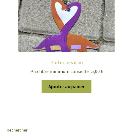
la
page
du
produit
Porte clefs dino
Prix libre minimum conseillé :
5,00
€
Ajouter au panier
Rechercher