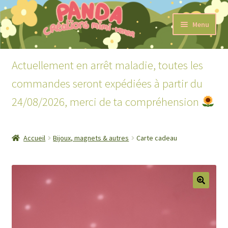
Aller
Aller
Menu
à
au
la
contenu
Accueil
navigation
Actuellement en arrêt maladie, toutes les
Ouvrir
Boutique
commandes seront expédiées à partir du
le
menu
24/08/2026, merci de ta compréhension
Ouvrir
Lecture
enfant
le
menu
Mon compte
enfant
Accueil
Bijoux, magnets & autres
Carte cadeau