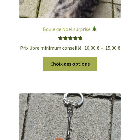
Boule de Noël surprise
Note
5.00
sur
Plage
Prix libre minimum conseillé :
10,00
€
–
15,00
€
5
de
Ce
prix :
Choix des options
produit
10,00 €
a
à
plusieurs
15,00 €
variations.
Les
options
peuvent
être
choisies
sur