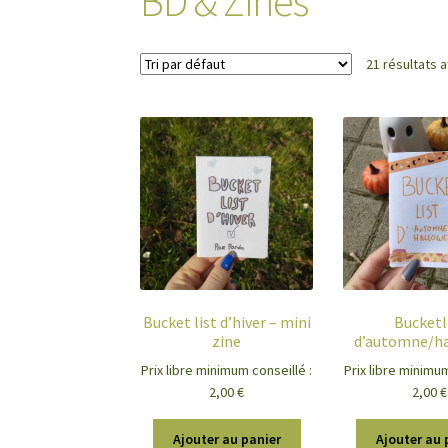
BD & Zines
21 résultats a
Bucket list d’hiver – mini
Bucketl
zine
d’automne/h
Prix libre minimum conseillé :
Prix libre minimum
2,00
€
2,00
€
Ajouter au panier
Ajouter au 