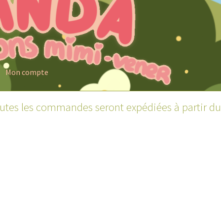
Mon compte
outes les commandes seront expédiées à partir du