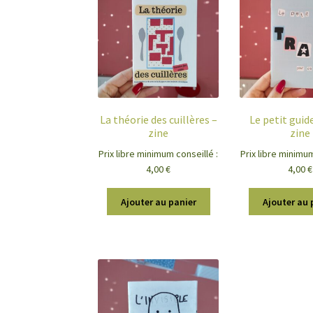
La théorie des cuillères –
Le petit guid
zine
zine
Prix libre minimum conseillé :
Prix libre minimum
4,00
€
4,00
€
Ajouter au panier
Ajouter au 