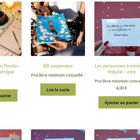
un Panda –
BD suspendue
Les personnes à mobi
mérique
réduite – zine
Prix libre minimum conseillé :
Prix libre minimum consei
4,00
€
Lire la suite
panier
Ajouter au panier