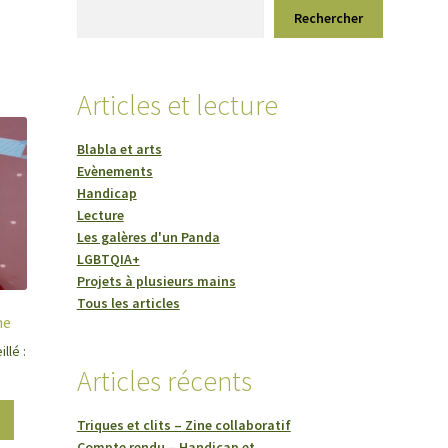
Rechercher
Articles et lecture
Blabla et arts
Evènements
Handicap
Lecture
Les galères d'un Panda
LGBTQIA+
Projets à plusieurs mains
Tous les articles
ne
llé :
Articles récents
Triques et clits – Zine collaboratif
Compte rendu – Handicap et