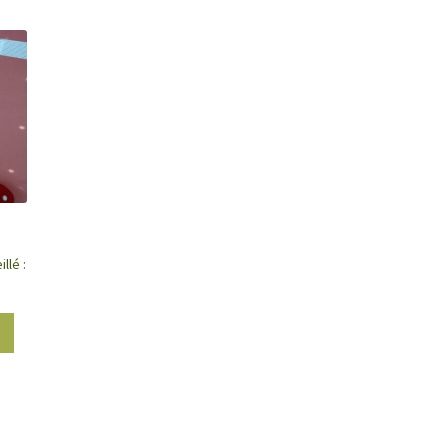
llé :