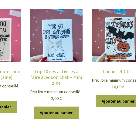
’impression
Top 10 des activités à
Triques et Clits
 (zine)
faire avec son chat – Mini
Prix libre minimum consei
zine
 conseillé :
10,00
€
Prix libre minimum conseillé :
2,00
€
Ajouter au panier
panier
Ajouter au panier