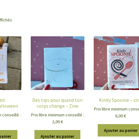
ffichés
ist
Des tips pour quand ton
Kinky Spoonie – zi
alloween
corps change – Zine
Prix libre minimum consei
 conseillé :
Prix libre minimum conseillé :
6,00
€
2,00
€
Ajouter au panier
panier
Ajouter au panier