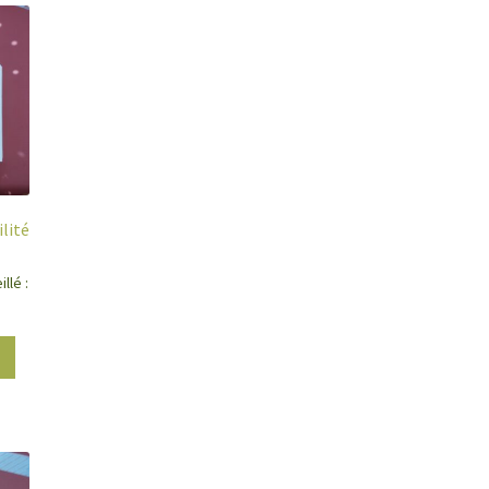
lité
llé :