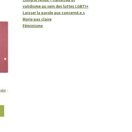
validisme au sein des luttes LGBTI+
Laisser la parole aux concerné.e.s
Marie pas claire
Féminisme
llé :