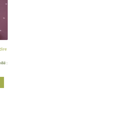
dire
llé :