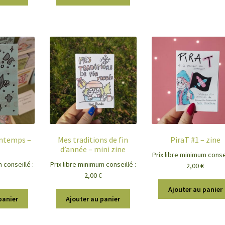
intemps –
Mes traditions de fin
PiraT #1 – zine
d’année – mini zine
Prix libre minimum consei
 conseillé :
Prix libre minimum conseillé :
2,00
€
2,00
€
Ajouter au panier
panier
Ajouter au panier