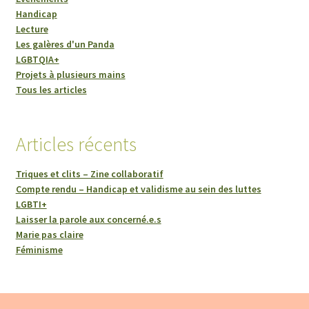
Handicap
Lecture
Les galères d'un Panda
LGBTQIA+
Projets à plusieurs mains
Tous les articles
Articles récents
Triques et clits – Zine collaboratif
Compte rendu – Handicap et validisme au sein des luttes
LGBTI+
Laisser la parole aux concerné.e.s
Marie pas claire
Féminisme