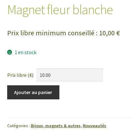
Magnet fleur blanche
Prix libre minimum conseillé :
10,00
€
1 en stock
Prix libre (€)
quantité
Ajouter au panier
de
Magnet
fleur
blanche
Catégories :
Bijoux, magnets & autres
,
Nouveautés