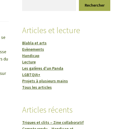
Rechercher
Articles et lecture
 se
Blabla et arts
Evènements
isse
Handicap
rs du
Lecture
Les galères d'un Panda
 sur
LGBTQIA+
Projets à plusieurs mains
Tous les articles
Articles récents
Triques et clits – Zine collaboratif
Compte rendu – Handicap et