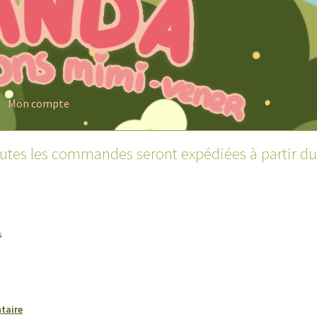
Mon compte
outes les commandes seront expédiées à partir du
s
taire