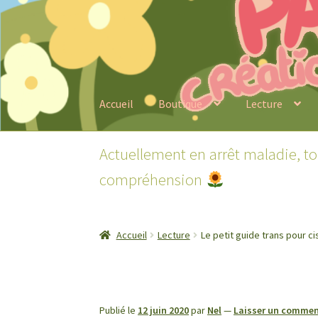
Aller
Aller
à
au
la
contenu
navigation
Accueil
Boutique
Lecture
Actuellement en arrêt maladie, t
compréhension
Accueil
Lecture
Le petit guide trans pour ci
Publié le
12 juin 2020
par
Nel
—
Laisser un commen