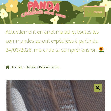
Aller
Aller
Menu
à
au
la
contenu
Accueil
navigation
Actuellement en arrêt maladie, toutes les
Ouvrir
Boutique
commandes seront expédiées à partir du
le
menu
24/08/2026, merci de ta compréhension
Ouvrir
Lecture
enfant
le
menu
Mon compte
enfant
Accueil
Badge
Pins escargot