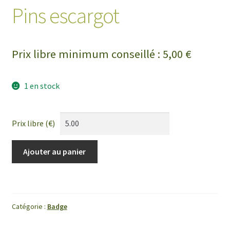
Pins escargot
Prix libre minimum conseillé :
5,00
€
1 en stock
Prix libre (€)
quantité
Ajouter au panier
de
Pins
escargot
Catégorie :
Badge