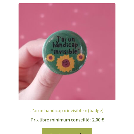
J’ai un handicap « invisible » (badge)
Prix libre minimum conseillé :
2,00
€