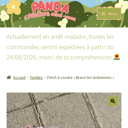
Aller
Aller
Menu
à
au
la
contenu
Accueil
navigation
Actuellement en arrêt maladie, toutes les
Ouvrir
Boutique
commandes seront expédiées à partir du
le
menu
24/08/2026, merci de ta compréhension
Ouvrir
Lecture
enfant
le
menu
Mon compte
enfant
Accueil
Textiles
Patch à coudre « Bravo les lesbiennes »