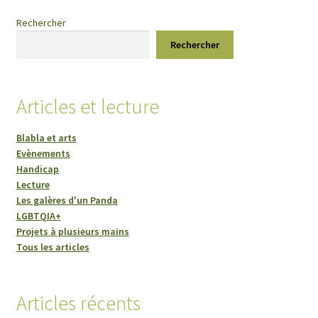
options
Rechercher
peuvent
Rechercher
être
choisies
sur
Articles et lecture
la
page
Blabla et arts
du
Evènements
produit
Handicap
Lecture
Les galères d'un Panda
LGBTQIA+
Projets à plusieurs mains
Tous les articles
Articles récents