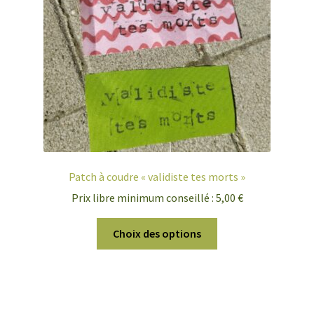
Patch à coudre « validiste tes morts »
Prix libre minimum conseillé :
5,00
€
Ce
Choix des options
produit
a
plusieurs
variations.
Les