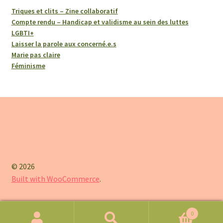
Triques et clits – Zine collaboratif
Compte rendu – Handicap et validisme au sein des luttes
LGBTI+
Laisser la parole aux concerné.e.s
Marie pas claire
Féminisme
© 2026
Built with WooCommerce
.
0