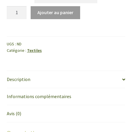
quantité
Ajouter au panier
de
Patch
à
coudre
UGS :
ND
« Bravo
Catégorie :
Textiles
les
lesbiennes »
Description
Informations complémentaires
Avis (0)