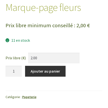
Marque-page fleurs
Prix libre minimum conseillé :
2,00
€
11 en stock
Prix libre (€)
quantité
Ajouter au panier
de
Marque-
page
fleurs
Catégorie :
Papeterie