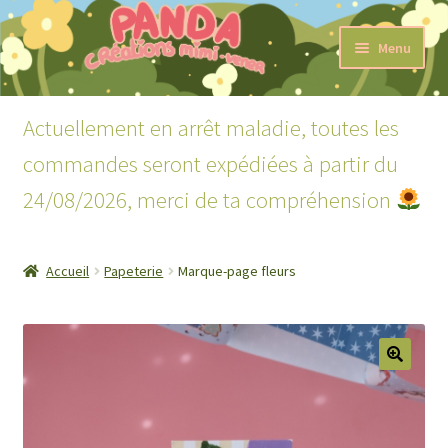
Aller
Aller
Menu
à
au
la
contenu
Accueil
navigation
Actuellement en arrêt maladie, toutes les
Ouvrir
Boutique
commandes seront expédiées à partir du
le
menu
24/08/2026, merci de ta compréhension
Ouvrir
Lecture
enfant
le
menu
Mon compte
enfant
Accueil
Papeterie
Marque-page fleurs