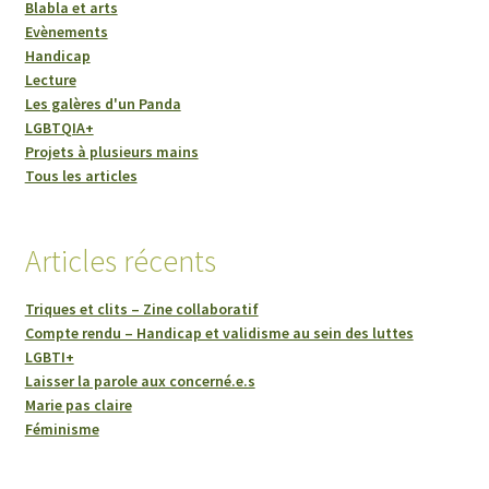
Blabla et arts
Evènements
Handicap
Lecture
Les galères d'un Panda
LGBTQIA+
Projets à plusieurs mains
Tous les articles
Articles récents
Triques et clits – Zine collaboratif
Compte rendu – Handicap et validisme au sein des luttes
LGBTI+
Laisser la parole aux concerné.e.s
Marie pas claire
Féminisme