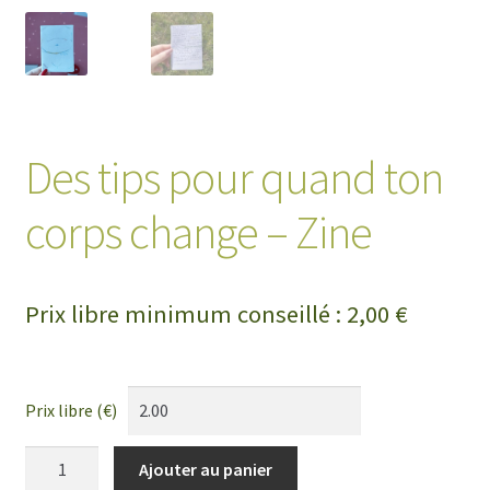
Des tips pour quand ton
corps change – Zine
Prix libre minimum conseillé :
2,00
€
Prix libre (€)
quantité
Ajouter au panier
de