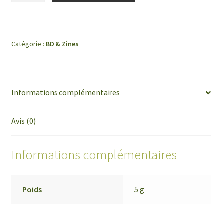
Des
tips
pour
Catégorie :
BD & Zines
quand
ton
corps
change
Informations complémentaires
-
Zine
Avis (0)
Informations complémentaires
Poids
5 g