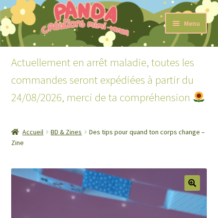
Aller
Aller
Menu
à
au
la
contenu
Accueil
navigation
Actuellement en arrêt maladie, toutes les
Ouvrir
Boutique
commandes seront expédiées à partir du
le
menu
24/08/2026, merci de ta compréhension
Ouvrir
Lecture
enfant
le
menu
Mon compte
enfant
Accueil
BD & Zines
Des tips pour quand ton corps change –
Zine