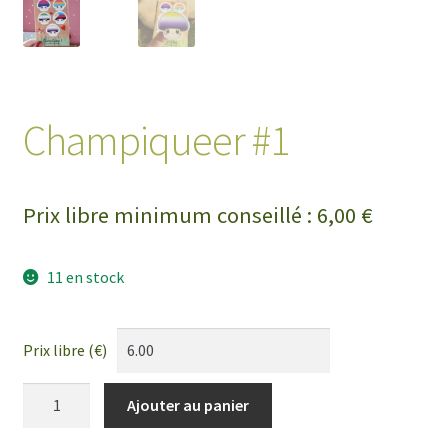
Champiqueer #1
Prix libre minimum conseillé :
6,00
€
11 en stock
Prix libre (€)
quantité
Ajouter au panier
de
Champiqueer