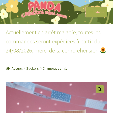
Aller
Aller
Menu
à
au
la
contenu
Accueil
navigation
Actuellement en arrêt maladie, toutes les
Ouvrir
Boutique
commandes seront expédiées à partir du
le
menu
24/08/2026, merci de ta compréhension
Ouvrir
Lecture
enfant
le
menu
Mon compte
enfant
Accueil
Stickers
Champiqueer #1