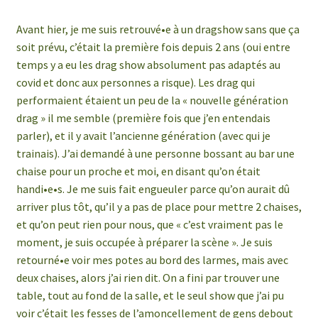
Avant hier, je me suis retrouvé•e à un dragshow sans que ça
soit prévu, c’était la première fois depuis 2 ans (oui entre
temps y a eu les drag show absolument pas adaptés au
covid et donc aux personnes a risque). Les drag qui
performaient étaient un peu de la « nouvelle génération
drag » il me semble (première fois que j’en entendais
parler), et il y avait l’ancienne génération (avec qui je
trainais). J’ai demandé à une personne bossant au bar une
chaise pour un proche et moi, en disant qu’on était
handi•e•s. Je me suis fait engueuler parce qu’on aurait dû
arriver plus tôt, qu’il y a pas de place pour mettre 2 chaises,
et qu’on peut rien pour nous, que « c’est vraiment pas le
moment, je suis occupée à préparer la scène ». Je suis
retourné•e voir mes potes au bord des larmes, mais avec
deux chaises, alors j’ai rien dit. On a fini par trouver une
table, tout au fond de la salle, et le seul show que j’ai pu
voir c’était les fesses de l’amoncellement de gens debout