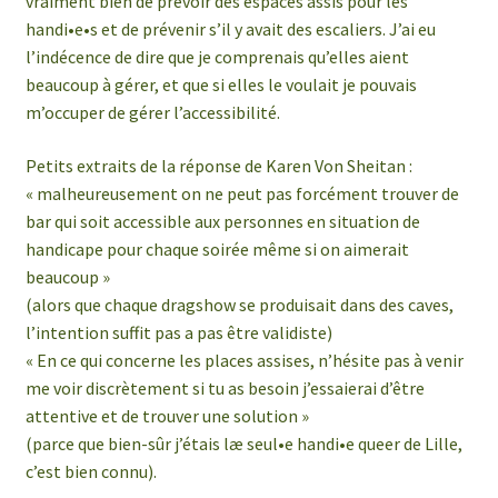
vraiment bien de prévoir des espaces assis pour les
handi•e•s et de prévenir s’il y avait des escaliers. J’ai eu
l’indécence de dire que je comprenais qu’elles aient
beaucoup à gérer, et que si elles le voulait je pouvais
m’occuper de gérer l’accessibilité.
Petits extraits de la réponse de Karen Von Sheitan :
« malheureusement on ne peut pas forcément trouver de
bar qui soit accessible aux personnes en situation de
handicape pour chaque soirée même si on aimerait
beaucoup »
(alors que chaque dragshow se produisait dans des caves,
l’intention suffit pas a pas être validiste)
« En ce qui concerne les places assises, n’hésite pas à venir
me voir discrètement si tu as besoin j’essaierai d’être
attentive et de trouver une solution »
(parce que bien-sûr j’étais læ seul•e handi•e queer de Lille,
c’est bien connu).