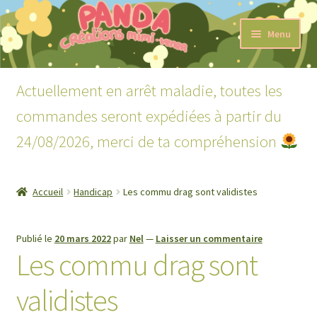
Aller
Aller
Menu
à
au
la
contenu
Accueil
navigation
Actuellement en arrêt maladie, toutes les
Ouvrir
Boutique
commandes seront expédiées à partir du
le
menu
24/08/2026, merci de ta compréhension
Ouvrir
Lecture
enfant
le
menu
Mon compte
enfant
Accueil
Handicap
Les commu drag sont validistes
Publié le
20 mars 2022
par
Nel
—
Laisser un commentaire
Les commu drag sont
validistes