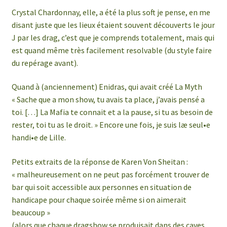
Crystal Chardonnay, elle, a été la plus soft je pense, en me
disant juste que les lieux étaient souvent découverts le jour
J par les drag, c’est que je comprends totalement, mais qui
est quand même très facilement resolvable (du style faire
du repérage avant).
Quand à (anciennement) Enidras, qui avait créé La Myth
« Sache que a mon show, tu avais ta place, j’avais pensé a
toi. […] La Mafia te connait et a la pause, si tu as besoin de
rester, toi tu as le droit. » Encore une fois, je suis læ seul•e
handi•e de Lille.
Petits extraits de la réponse de Karen Von Sheitan :
« malheureusement on ne peut pas forcément trouver de
bar qui soit accessible aux personnes en situation de
handicape pour chaque soirée même si on aimerait
beaucoup »
(alors que chaque dragshow se produisait dans des caves,