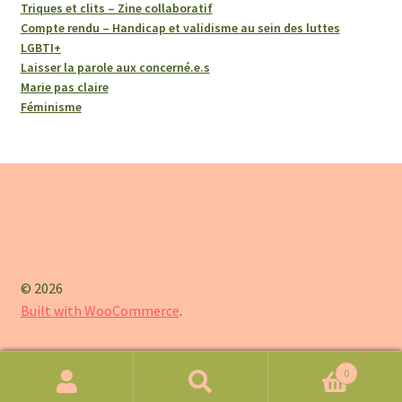
Triques et clits – Zine collaboratif
Compte rendu – Handicap et validisme au sein des luttes
LGBTI+
Laisser la parole aux concerné.e.s
Marie pas claire
Féminisme
© 2026
Built with WooCommerce
.
0
Recherche
Recherche