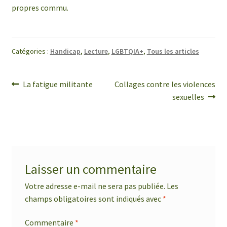
propres commu.
Catégories :
Handicap
,
Lecture
,
LGBTQIA+
,
Tous les articles
Navigation
Article
Article
La fatigue militante
Collages contre les violences
précédent :
suivant :
sexuelles
de
l’article
Laisser un commentaire
Votre adresse e-mail ne sera pas publiée.
Les
champs obligatoires sont indiqués avec
*
Commentaire
*